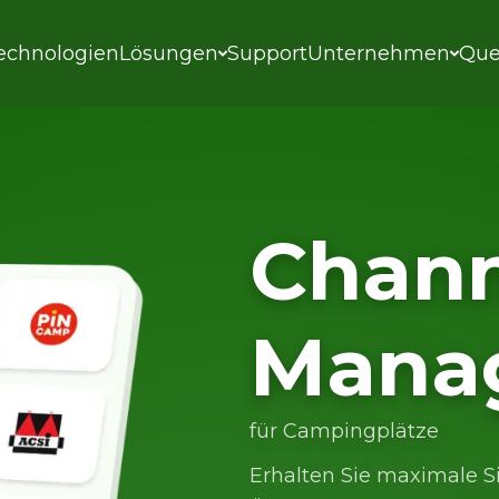
echnologien
Lösungen
Support
Unternehmen
Que
Chann
Mana
für Campingplätze
Erhalten Sie maximale S