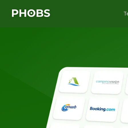
Campsite Homepage
T