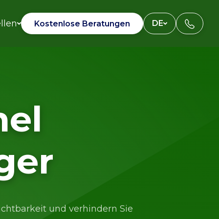
llen
Kontakt
DE
Kostenlose Beratungen
el
ger
ichtbarkeit und verhindern Sie