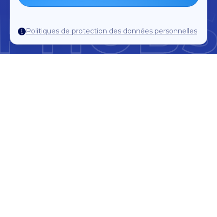
Politiques de protection des données personnelles
+10.000
+34
+18.000.000
LES
PAYS
RÉSERVATIONS
UTILISATEURS
+30
+20
LANGUES
ANNÉES
Reconnu par les plus grandes entreprises de
voyages et d'hôtellerie du monde entier